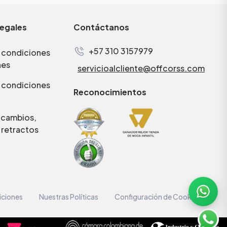
legales
Contáctanos
+57 310 3157979
 condiciones
nes
servicioalcliente@offcorss.com
 condiciones
Reconocimientos
e cambios,
 retractos
iciones
Nuestras Políticas
Configuración de Cookies