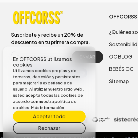
OFFCORSS
¿Quiénes s
Suscríbete y recibe un 20% de
descuento en tu primera compra.
Sostenibili
OC BLOG
ENVIAR
En OFFCORSS utilizamos
cookies
BEBÉS OC
Utilizamos cookies propias y de
terceros, de sesión y persistentes
Sitemap
para mejorar la experiencia de
usuario. Al utilizar nuestro sitio web,
usted acepta todas las cookies de
acuerdo con nuestra política de
cookies.
Más información
Aceptar todo
Rechazar