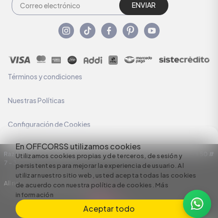
ENVIAR
Términos y condiciones
Nuestras Políticas
Configuración de Cookies
En OFFCORSS utilizamos cookies
Razón Social: C.I HERMECO S.A. NIT: 890924167-6 Dirección: Carrera 50 #
Utilizamos cookies propias y de terceros, de sesión y
7 – 35
persistentes para mejorar la experiencia de usuario. Al
utilizar nuestro sitio web, usted acepta todas las cookies
All rights reserved empowered by
de acuerdo con nuestra política de cookies.
Más
información
Aceptar todo