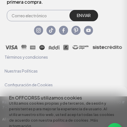
primera compra.
ENVIAR
Términos y condiciones
Nuestras Políticas
Configuración de Cookies
En OFFCORSS utilizamos cookies
Razón Social: C.I HERMECO S.A. NIT: 890924167-6 Dirección: Carrera 50 #
Utilizamos cookies propias y de terceros, de sesión y
7 – 35
persistentes para mejorar la experiencia de usuario. Al
utilizar nuestro sitio web, usted acepta todas las cookies
All rights reserved empowered by
de acuerdo con nuestra política de cookies.
Más
información