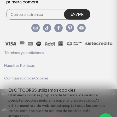
primera compra.
ENVIAR
Términos y condiciones
Nuestras Políticas
Configuración de Cookies
En OFFCORSS utilizamos cookies
Razón Social: C.I HERMECO S.A. NIT: 890924167-6 Dirección: Carrera 50 #
Utilizamos cookies propias y de terceros, de sesión y
7 – 35
persistentes para mejorar la experiencia de usuario. Al
utilizar nuestro sitio web, usted acepta todas las cookies
All rights reserved empowered by
de acuerdo con nuestra política de cookies.
Más
información