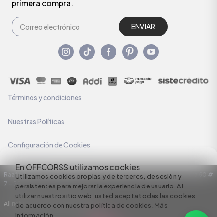
primera compra.
ENVIAR
Términos y condiciones
Nuestras Políticas
Configuración de Cookies
En OFFCORSS utilizamos cookies
Razón Social: C.I HERMECO S.A. NIT: 890924167-6 Dirección: Carrera 50 #
Utilizamos cookies propias y de terceros, de sesión y
7 – 35
persistentes para mejorar la experiencia de usuario. Al
utilizar nuestro sitio web, usted acepta todas las cookies
All rights reserved empowered by
de acuerdo con nuestra política de cookies.
Más
información