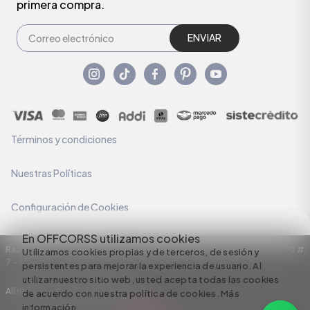
primera compra.
ENVIAR
Términos y condiciones
Nuestras Políticas
Configuración de Cookies
En OFFCORSS utilizamos cookies
Razón Social: C.I HERMECO S.A. NIT: 890924167-6 Dirección: Carrera 50 #
Utilizamos cookies propias y de terceros, de sesión y
7 – 35
persistentes para mejorar la experiencia de usuario. Al
utilizar nuestro sitio web, usted acepta todas las cookies
All rights reserved empowered by
de acuerdo con nuestra política de cookies.
Más
información