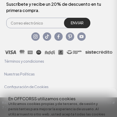
Suscríbete y recibe un 20% de descuento en tu
primera compra.
ENVIAR
Términos y condiciones
Nuestras Políticas
Configuración de Cookies
En OFFCORSS utilizamos cookies
Razón Social: C.I HERMECO S.A. NIT: 890924167-6 Dirección: Carrera 50 #
Utilizamos cookies propias y de terceros, de sesión y
7 – 35
persistentes para mejorar la experiencia de usuario. Al
utilizar nuestro sitio web, usted acepta todas las cookies