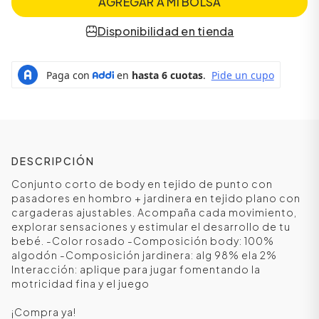
AGREGAR A MI BOLSA
Disponibilidad en tienda
DESCRIPCIÓN
Conjunto corto de body en tejido de punto con
pasadores en hombro + jardinera en tejido plano con
ÁSICOS
cargaderas ajustables. Acompaña cada movimiento,
explorar sensaciones y estimular el desarrollo de tu
bebé. -Color rosado -Composición body: 100%
algodón -Composición jardinera: alg 98% ela 2%
ÁSICOS
Interacción: aplique para jugar fomentando la
ÁSICOS
motricidad fina y el juego
ÁSICOS
¡Compra ya!