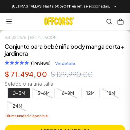
¡ÚLTIMAS TALLAS! Hasta
60%OFF
en ref. seleccionadas.
LOOK COMPLETO
Ref.
32125751
| ESTIMULACIÓN
SALE
Conjunto para bebé niña body manga corta +
jardinera
(1 reviews)
Ver detalle
$
71
.
494
,
00
$
129
.
990
,
00
Selecciona una talla
0-3M
3-6M
6-9M
12M
18M
24M
¡Última unidad disponible!