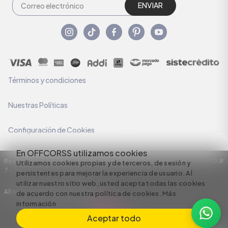
ENVIAR
Términos y condiciones
Nuestras Políticas
Configuración de Cookies
En OFFCORSS utilizamos cookies
Razón Social: C.I HERMECO S.A. NIT: 890924167-6 Dirección: Carrera 50 #
Utilizamos cookies propias y de terceros, de sesión y
7 – 35
persistentes para mejorar la experiencia de usuario. Al
utilizar nuestro sitio web, usted acepta todas las cookies
All rights reserved empowered by
de acuerdo con nuestra política de cookies.
Más
información
Aceptar todo