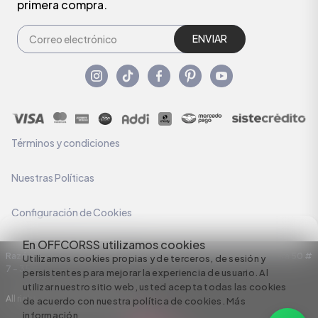
primera compra.
ENVIAR
Términos y condiciones
Nuestras Políticas
Configuración de Cookies
En OFFCORSS utilizamos cookies
Razón Social: C.I HERMECO S.A. NIT: 890924167-6 Dirección: Carrera 50 #
Utilizamos cookies propias y de terceros, de sesión y
7 – 35
persistentes para mejorar la experiencia de usuario. Al
utilizar nuestro sitio web, usted acepta todas las cookies
All rights reserved empowered by
de acuerdo con nuestra política de cookies.
Más
información