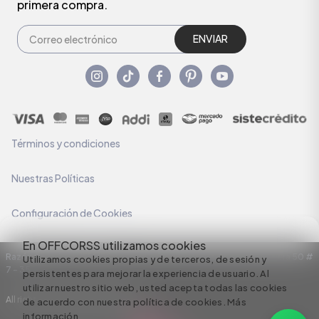
primera compra.
ENVIAR
Términos y condiciones
Nuestras Políticas
Configuración de Cookies
En OFFCORSS utilizamos cookies
Razón Social: C.I HERMECO S.A. NIT: 890924167-6 Dirección: Carrera 50 #
Utilizamos cookies propias y de terceros, de sesión y
7 – 35
persistentes para mejorar la experiencia de usuario. Al
utilizar nuestro sitio web, usted acepta todas las cookies
All rights reserved empowered by
de acuerdo con nuestra política de cookies.
Más
información