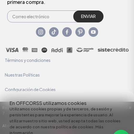
primera compra.
ENVIAR
Términos y condiciones
Nuestras Políticas
Configuración de Cookies
En OFFCORSS utilizamos cookies
Razón Social: C.I HERMECO S.A. NIT: 890924167-6 Dirección: Carrera 50 #
Utilizamos cookies propias y de terceros, de sesión y
7 – 35
persistentes para mejorar la experiencia de usuario. Al
utilizar nuestro sitio web, usted acepta todas las cookies
All rights reserved empowered by
de acuerdo con nuestra política de cookies.
Más
información