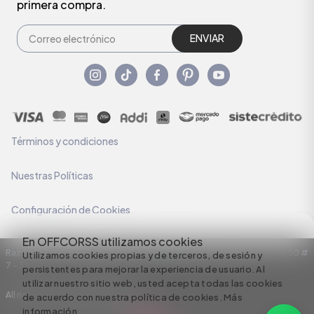
primera compra.
ENVIAR
Términos y condiciones
Nuestras Políticas
Configuración de Cookies
En OFFCORSS utilizamos cookies
Razón Social: C.I HERMECO S.A. NIT: 890924167-6 Dirección: Carrera 50 #
Utilizamos cookies propias y de terceros, de sesión y
7 – 35
persistentes para mejorar la experiencia de usuario. Al
utilizar nuestro sitio web, usted acepta todas las cookies
All rights reserved empowered by
de acuerdo con nuestra política de cookies.
Más
información