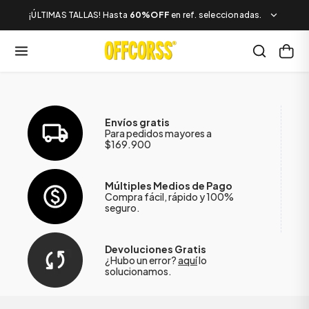
¡ÚLTIMAS TALLAS! Hasta
60%OFF
en ref. seleccionadas.
Envíos gratis
Para pedidos mayores a
$169.900
Múltiples Medios de Pago
Compra fácil, rápido y 100%
seguro.
Devoluciones Gratis
¿Hubo un error?
aquí
lo
solucionamos.