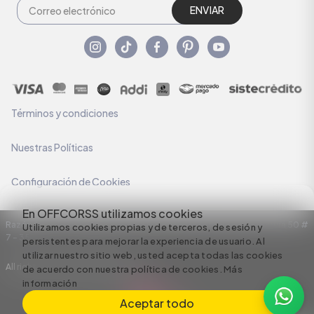
ENVIAR
Términos y condiciones
Nuestras Políticas
Configuración de Cookies
En OFFCORSS utilizamos cookies
Razón Social: C.I HERMECO S.A. NIT: 890924167-6 Dirección: Carrera 50 #
Utilizamos cookies propias y de terceros, de sesión y
7 – 35
persistentes para mejorar la experiencia de usuario. Al
utilizar nuestro sitio web, usted acepta todas las cookies
All rights reserved empowered by
de acuerdo con nuestra política de cookies.
Más
información
Aceptar todo