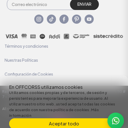
ENVIAR
Términos y condiciones
Nuestras Políticas
Configuración de Cookies
En OFFCORSS utilizamos cookies
Razón Social: C.I HERMECO S.A. NIT: 890924167-6 Dirección: Carrera 50 #
Utilizamos cookies propias y de terceros, de sesión y
7 – 35
persistentes para mejorar la experiencia de usuario. Al
utilizar nuestro sitio web, usted acepta todas las cookies
All rights reserved empowered by
de acuerdo con nuestra política de cookies.
Más
información
Aceptar todo