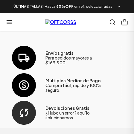
¡ÚLTIMAS TALLAS! Hasta
60%OFF
en ref. seleccionadas.
Envíos gratis
Para pedidos mayores a
$169.900
Múltiples Medios de Pago
Compra fácil, rápido y 100%
seguro.
Devoluciones Gratis
¿Hubo un error?
aquí
lo
solucionamos.