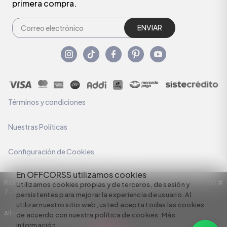
primera compra.
ENVIAR
Términos y condiciones
Nuestras Políticas
Configuración de Cookies
En OFFCORSS utilizamos cookies
Razón Social: C.I HERMECO S.A. NIT: 890924167-6 Dirección: Carrera 50 #
Utilizamos cookies propias y de terceros, de sesión y
7 – 35
persistentes para mejorar la experiencia de usuario. Al
utilizar nuestro sitio web, usted acepta todas las cookies
All rights reserved empowered by
de acuerdo con nuestra política de cookies.
Más
información