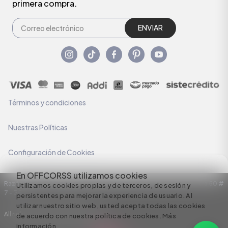
primera compra.
ENVIAR
Términos y condiciones
Nuestras Políticas
Configuración de Cookies
En OFFCORSS utilizamos cookies
Razón Social: C.I HERMECO S.A. NIT: 890924167-6 Dirección: Carrera 50 #
Utilizamos cookies propias y de terceros, de sesión y
7 – 35
persistentes para mejorar la experiencia de usuario. Al
utilizar nuestro sitio web, usted acepta todas las cookies
All rights reserved empowered by
de acuerdo con nuestra política de cookies.
Más
información