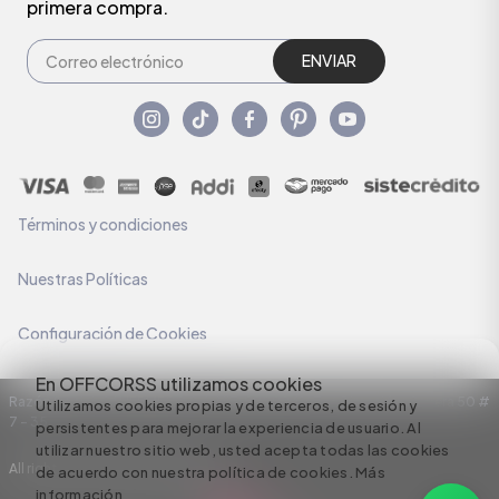
primera compra.
ENVIAR
Términos y condiciones
Nuestras Políticas
Configuración de Cookies
En OFFCORSS utilizamos cookies
Razón Social: C.I HERMECO S.A. NIT: 890924167-6 Dirección: Carrera 50 #
Utilizamos cookies propias y de terceros, de sesión y
7 – 35
persistentes para mejorar la experiencia de usuario. Al
utilizar nuestro sitio web, usted acepta todas las cookies
All rights reserved empowered by
de acuerdo con nuestra política de cookies.
Más
información