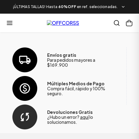
¡ÚLTIMAS TALLAS! Hasta
60%OFF
en ref. seleccionadas.
Envíos gratis
Para pedidos mayores a
$169.900
Múltiples Medios de Pago
Compra fácil, rápido y 100%
seguro.
Devoluciones Gratis
¿Hubo un error?
aquí
lo
solucionamos.