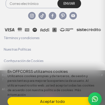
ENVIAR
Términos y condiciones
Nuestras Políticas
Configuración de Cookies
En OFFCORSS utilizamos cookies
Razón Social: C.I HERMECO S.A. NIT: 890924167-6 Dirección: Carrera 50 #
Utilizamos cookies propias y de terceros, de sesión y
7 – 35
persistentes para mejorar la experiencia de usuario. Al
utilizar nuestro sitio web, usted acepta todas las cookies
All rights reserved empowered by
de acuerdo con nuestra política de cookies.
Más
información
Aceptar todo