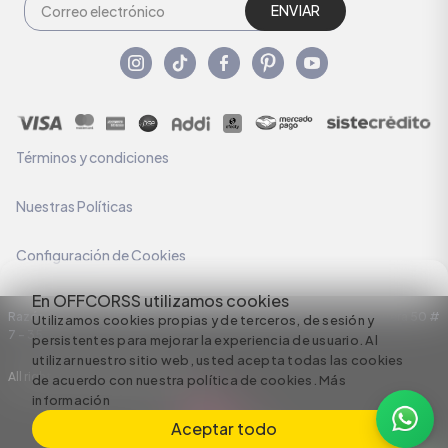
ENVIAR
Términos y condiciones
Nuestras Políticas
Configuración de Cookies
En OFFCORSS utilizamos cookies
Razón Social: C.I HERMECO S.A. NIT: 890924167-6 Dirección: Carrera 50 #
Utilizamos cookies propias y de terceros, de sesión y
7 – 35
persistentes para mejorar la experiencia de usuario. Al
utilizar nuestro sitio web, usted acepta todas las cookies
All rights reserved empowered by
de acuerdo con nuestra política de cookies.
Más
información
Aceptar todo