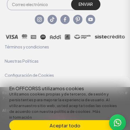
ENVIAR
Términos y condiciones
Nuestras Políticas
Configuración de Cookies
En OFFCORSS utilizamos cookies
Razón Social: C.I HERMECO S.A. NIT: 890924167-6 Dirección: Carrera 50 #
Utilizamos cookies propias y de terceros, de sesión y
7 – 35
persistentes para mejorar la experiencia de usuario. Al
utilizar nuestro sitio web, usted acepta todas las cookies
All rights reserved empowered by
de acuerdo con nuestra política de cookies.
Más
información
Aceptar todo