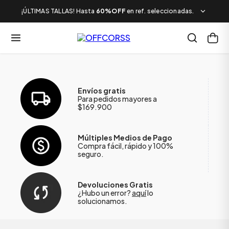
¡ÚLTIMAS TALLAS! Hasta
60%OFF
en ref. seleccionadas.
Envíos gratis
Para pedidos mayores a
$169.900
Múltiples Medios de Pago
Compra fácil, rápido y 100%
seguro.
Devoluciones Gratis
¿Hubo un error?
aquí
lo
solucionamos.