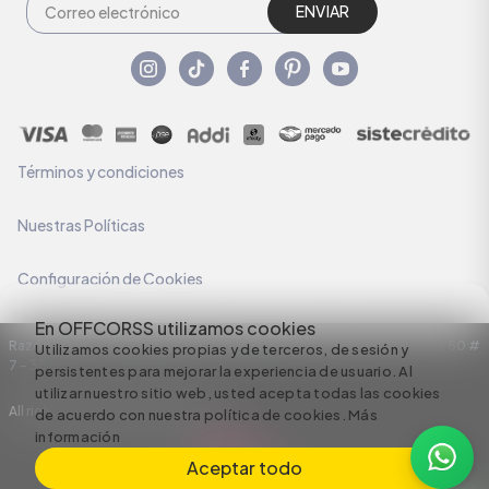
ENVIAR
Términos y condiciones
Nuestras Políticas
Configuración de Cookies
En OFFCORSS utilizamos cookies
Razón Social: C.I HERMECO S.A. NIT: 890924167-6 Dirección: Carrera 50 #
Utilizamos cookies propias y de terceros, de sesión y
7 – 35
persistentes para mejorar la experiencia de usuario. Al
utilizar nuestro sitio web, usted acepta todas las cookies
All rights reserved empowered by
de acuerdo con nuestra política de cookies.
Más
información
Aceptar todo