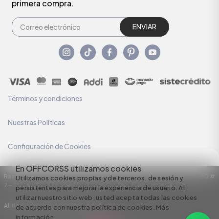
primera compra.
ENVIAR
Términos y condiciones
Nuestras Políticas
Configuración de Cookies
En OFFCORSS utilizamos cookies
Razón Social: C.I HERMECO S.A. NIT: 890924167-6 Dirección: Carrera 50 #
Utilizamos cookies propias y de terceros, de sesión y
7 – 35
persistentes para mejorar la experiencia de usuario. Al
utilizar nuestro sitio web, usted acepta todas las cookies
All rights reserved empowered by
de acuerdo con nuestra política de cookies.
Más
información