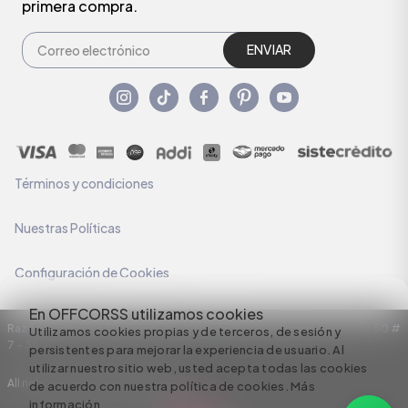
primera compra.
ENVIAR
Términos y condiciones
Nuestras Políticas
Configuración de Cookies
En OFFCORSS utilizamos cookies
Razón Social: C.I HERMECO S.A. NIT: 890924167-6 Dirección: Carrera 50 #
Utilizamos cookies propias y de terceros, de sesión y
7 – 35
persistentes para mejorar la experiencia de usuario. Al
utilizar nuestro sitio web, usted acepta todas las cookies
All rights reserved empowered by
de acuerdo con nuestra política de cookies.
Más
información