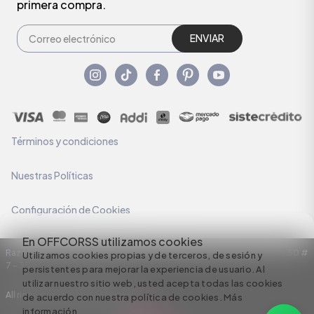
primera compra.
ENVIAR
Términos y condiciones
Nuestras Políticas
Configuración de Cookies
En OFFCORSS utilizamos cookies
Razón Social: C.I HERMECO S.A. NIT: 890924167-6 Dirección: Carrera 50 #
Utilizamos cookies propias y de terceros, de sesión y
7 – 35
persistentes para mejorar la experiencia de usuario. Al
utilizar nuestro sitio web, usted acepta todas las cookies
All rights reserved empowered by
de acuerdo con nuestra política de cookies.
Más
información