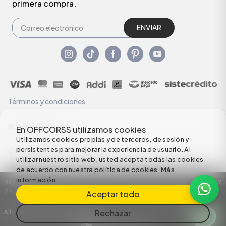
primera compra.
ENVIAR
Términos y condiciones
Nuestras Políticas
En OFFCORSS utilizamos cookies
Utilizamos cookies propias y de terceros, de sesión y
persistentes para mejorar la experiencia de usuario. Al
Configuración de Cookies
utilizar nuestro sitio web, usted acepta todas las cookies
de acuerdo con nuestra política de cookies.
Más
información
Razón Social: C.I HERMECO S.A. NIT: 890924167-6 Dirección: Carrera 50 #
7 – 35
Aceptar todo
Rechazar
All rights reserved empowered by