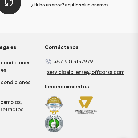
¿Hubo un error?
aquí
lo solucionamos.
legales
Contáctanos
+57 310 3157979
 condiciones
nes
servicioalcliente@offcorss.com
 condiciones
Reconocimientos
e cambios,
 retractos