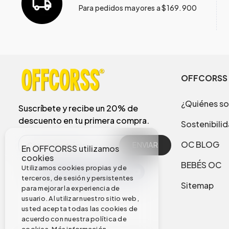
Para pedidos mayores a $169.900
OFFCORSS
¿Quiénes s
Suscríbete y recibe un 20% de
descuento en tu primera compra.
Sostenibili
OC BLOG
ENVIAR
En OFFCORSS utilizamos
cookies
BEBÉS OC
Utilizamos cookies propias y de
terceros, de sesión y persistentes
Sitemap
para mejorar la experiencia de
usuario. Al utilizar nuestro sitio web,
usted acepta todas las cookies de
acuerdo con nuestra política de