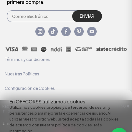
primera compra.
ENVIAR
Términos y condiciones
Nuestras Políticas
Configuración de Cookies
En OFFCORSS utilizamos cookies
Razón Social: C.I HERMECO S.A. NIT: 890924167-6 Dirección: Carrera 50 #
Utilizamos cookies propias y de terceros, de sesión y
7 – 35
persistentes para mejorar la experiencia de usuario. Al
utilizar nuestro sitio web, usted acepta todas las cookies
All rights reserved empowered by
de acuerdo con nuestra política de cookies.
Más
información