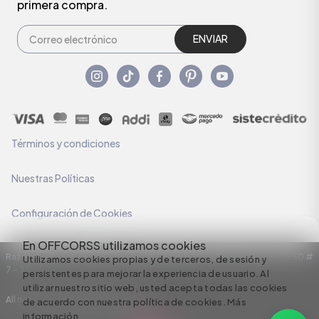
primera compra.
ENVIAR
Términos y condiciones
Nuestras Políticas
Configuración de Cookies
En OFFCORSS utilizamos cookies
Razón Social: C.I HERMECO S.A. NIT: 890924167-6 Dirección: Carrera 50 #
Utilizamos cookies propias y de terceros, de sesión y
7 – 35
persistentes para mejorar la experiencia de usuario. Al
utilizar nuestro sitio web, usted acepta todas las cookies
All rights reserved empowered by
de acuerdo con nuestra política de cookies.
Más
información