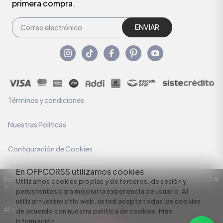
primera compra.
ENVIAR
Términos y condiciones
Nuestras Políticas
Configuración de Cookies
En OFFCORSS utilizamos cookies
Razón Social: C.I HERMECO S.A. NIT: 890924167-6 Dirección: Carrera 50 #
Utilizamos cookies propias y de terceros, de sesión y
7 – 35
persistentes para mejorar la experiencia de usuario. Al
utilizar nuestro sitio web, usted acepta todas las cookies
All rights reserved empowered by
de acuerdo con nuestra política de cookies.
Más
información