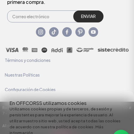
primera compra.
ENVIAR
Términos y condiciones
Nuestras Políticas
Configuración de Cookies
En OFFCORSS utilizamos cookies
Razón Social: C.I HERMECO S.A. NIT: 890924167-6 Dirección: Carrera 50 #
Utilizamos cookies propias y de terceros, de sesión y
7 – 35
persistentes para mejorar la experiencia de usuario. Al
utilizar nuestro sitio web, usted acepta todas las cookies
All rights reserved empowered by
de acuerdo con nuestra política de cookies.
Más
información