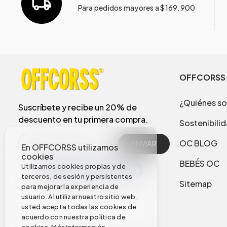
Para pedidos mayores a $169.900
OFFCORSS
¿Quiénes s
Suscríbete y recibe un 20% de
descuento en tu primera compra.
Sostenibili
OC BLOG
ENVIAR
En OFFCORSS utilizamos
cookies
BEBÉS OC
Utilizamos cookies propias y de
terceros, de sesión y persistentes
Sitemap
para mejorar la experiencia de
usuario. Al utilizar nuestro sitio web,
usted acepta todas las cookies de
acuerdo con nuestra política de