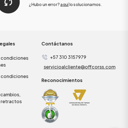
¿Hubo un error?
aquí
lo solucionamos.
legales
Contáctanos
+57 310 3157979
 condiciones
nes
servicioalcliente@offcorss.com
 condiciones
Reconocimientos
e cambios,
 retractos