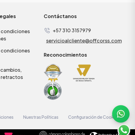
legales
Contáctanos
+57 310 3157979
 condiciones
nes
servicioalcliente@offcorss.com
 condiciones
Reconocimientos
e cambios,
 retractos
iciones
Nuestras Políticas
Configuración de Cookies