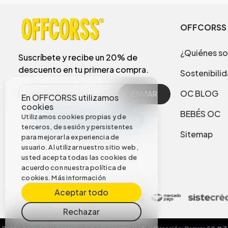
OFFCORSS
¿Quiénes s
Suscríbete y recibe un 20% de
descuento en tu primera compra.
Sostenibili
OC BLOG
ENVIAR
En OFFCORSS utilizamos
cookies
BEBÉS OC
Utilizamos cookies propias y de
terceros, de sesión y persistentes
Sitemap
para mejorar la experiencia de
usuario. Al utilizar nuestro sitio web,
usted acepta todas las cookies de
acuerdo con nuestra política de
cookies.
Más información
Aceptar todo
Rechazar