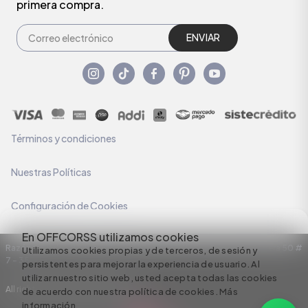
primera compra.
ENVIAR
Términos y condiciones
Nuestras Políticas
Configuración de Cookies
En OFFCORSS utilizamos cookies
Razón Social: C.I HERMECO S.A. NIT: 890924167-6 Dirección: Carrera 50 #
Utilizamos cookies propias y de terceros, de sesión y
7 – 35
persistentes para mejorar la experiencia de usuario. Al
utilizar nuestro sitio web, usted acepta todas las cookies
All rights reserved empowered by
de acuerdo con nuestra política de cookies.
Más
información