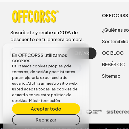
OFFCORSS
¿Quiénes s
Suscríbete y recibe un 20% de
descuento en tu primera compra.
Sostenibili
OC BLOG
ENVIAR
En OFFCORSS utilizamos
cookies
BEBÉS OC
Utilizamos cookies propias y de
terceros, de sesión y persistentes
Sitemap
para mejorar la experiencia de
usuario. Al utilizar nuestro sitio web,
usted acepta todas las cookies de
acuerdo con nuestra política de
cookies.
Más información
Aceptar todo
Rechazar