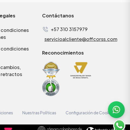
legales
Contáctanos
+57 310 3157979
 condiciones
nes
servicioalcliente@offcorss.com
 condiciones
Reconocimientos
e cambios,
 retractos
iciones
Nuestras Políticas
Configuración de Cookies