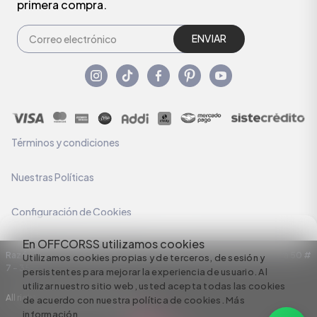
primera compra.
ENVIAR
Términos y condiciones
Nuestras Políticas
Configuración de Cookies
En OFFCORSS utilizamos cookies
Razón Social: C.I HERMECO S.A. NIT: 890924167-6 Dirección: Carrera 50 #
Utilizamos cookies propias y de terceros, de sesión y
7 – 35
persistentes para mejorar la experiencia de usuario. Al
utilizar nuestro sitio web, usted acepta todas las cookies
All rights reserved empowered by
de acuerdo con nuestra política de cookies.
Más
información