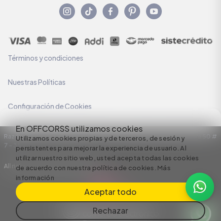
Términos y condiciones
Nuestras Políticas
Configuración de Cookies
En OFFCORSS utilizamos cookies
Razón Social: C.I HERMECO S.A. NIT: 890924167-6 Dirección: Carrera 50 #
Utilizamos cookies propias y de terceros, de sesión y
7 – 35
persistentes para mejorar la experiencia de usuario. Al
utilizar nuestro sitio web, usted acepta todas las cookies
All rights reserved empowered by
de acuerdo con nuestra política de cookies.
Más
información
Aceptar todo
Rechazar