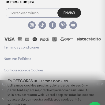
primera compra.
ENVIAR
Términos y condiciones
Nuestras Políticas
Configuración de Cookies
En OFFCORSS utilizamos cookies
Razón Social: C.I HERMECO S.A. NIT: 890924167-6 Dirección: Carrera 50 #
Utilizamos cookies propias y de terceros, de sesión y
7 – 35
persistentes para mejorar la experiencia de usuario. Al
utilizar nuestro sitio web, usted acepta todas las cookies
All rights reserved empowered by
de acuerdo con nuestra política de cookies.
Más
información