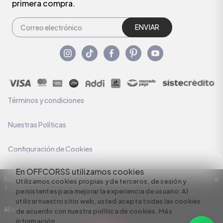
primera compra.
ENVIAR
Términos y condiciones
Nuestras Políticas
Configuración de Cookies
En OFFCORSS utilizamos cookies
Razón Social: C.I HERMECO S.A. NIT: 890924167-6 Dirección: Carrera 50 #
Utilizamos cookies propias y de terceros, de sesión y
7 – 35
persistentes para mejorar la experiencia de usuario. Al
utilizar nuestro sitio web, usted acepta todas las cookies
All rights reserved empowered by
de acuerdo con nuestra política de cookies.
Más
información