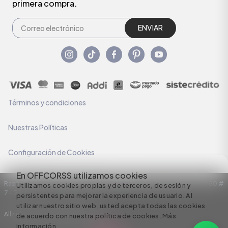
primera compra.
ENVIAR
Términos y condiciones
Nuestras Políticas
Configuración de Cookies
En OFFCORSS utilizamos cookies
Razón Social: C.I HERMECO S.A. NIT: 890924167-6 Dirección: Carrera 50 #
Utilizamos cookies propias y de terceros, de sesión y
7 – 35
persistentes para mejorar la experiencia de usuario. Al
utilizar nuestro sitio web, usted acepta todas las cookies
All rights reserved empowered by
de acuerdo con nuestra política de cookies.
Más
información