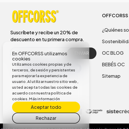
OFFCORSS
¿Quiénes s
Suscríbete y recibe un 20% de
descuento en tu primera compra.
Sostenibili
OC BLOG
En OFFCORSS utilizamos
ENVIAR
cookies
BEBÉS OC
Utilizamos cookies propias y de
terceros, de sesión y persistentes
Sitemap
para mejorar la experiencia de
usuario. Al utilizar nuestro sitio web,
usted acepta todas las cookies de
acuerdo con nuestra política de
cookies.
Más información
Aceptar todo
Rechazar