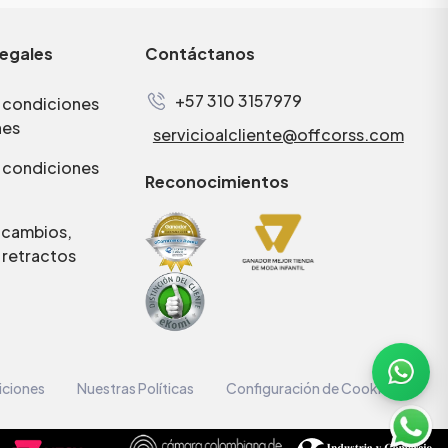
legales
Contáctanos
+57 310 3157979
 condiciones
nes
servicioalcliente@offcorss.com
 condiciones
Reconocimientos
e cambios,
 retractos
iciones
Nuestras Políticas
Configuración de Cookies