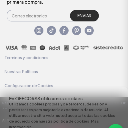
primera compra.
ENVIAR
Términos y condiciones
Nuestras Políticas
Configuración de Cookies
En OFFCORSS utilizamos cookies
Razón Social: C.I HERMECO S.A. NIT: 890924167-6 Dirección: Carrera 50 #
Utilizamos cookies propias y de terceros, de sesión y
7 – 35
persistentes para mejorar la experiencia de usuario. Al
utilizar nuestro sitio web, usted acepta todas las cookies
All rights reserved empowered by
de acuerdo con nuestra política de cookies.
Más
información