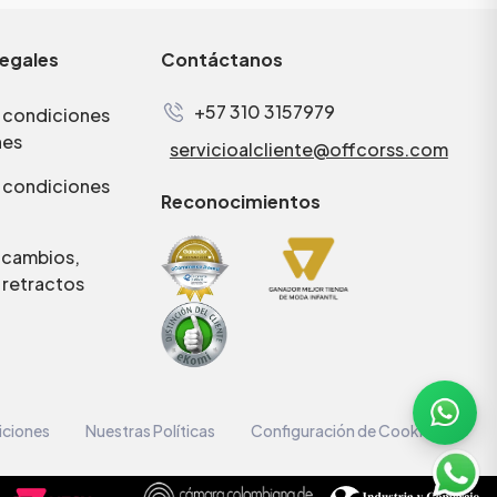
legales
Contáctanos
+57 310 3157979
 condiciones
nes
servicioalcliente@offcorss.com
 condiciones
Reconocimientos
e cambios,
 retractos
iciones
Nuestras Políticas
Configuración de Cookies