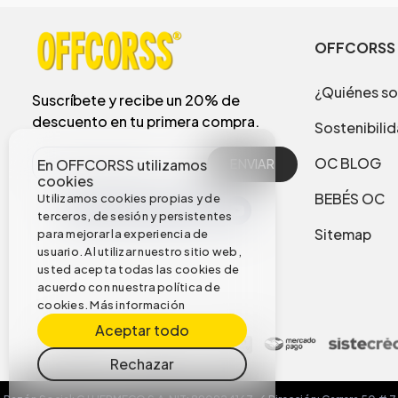
OFFCORSS
¿Quiénes s
Suscríbete y recibe un 20% de
descuento en tu primera compra.
Sostenibili
OC BLOG
En OFFCORSS utilizamos
ENVIAR
cookies
BEBÉS OC
Utilizamos cookies propias y de
terceros, de sesión y persistentes
Sitemap
para mejorar la experiencia de
usuario. Al utilizar nuestro sitio web,
usted acepta todas las cookies de
acuerdo con nuestra política de
cookies.
Más información
Aceptar todo
Rechazar