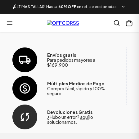
¡ÚLTIMAS TALLAS! Hasta
60%OFF
en ref. seleccionadas.
Envíos gratis
Para pedidos mayores a
$169.900
Múltiples Medios de Pago
Compra fácil, rápido y 100%
seguro.
Devoluciones Gratis
¿Hubo un error?
aquí
lo
solucionamos.