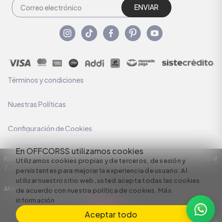
ENVIAR
Términos y condiciones
Nuestras Políticas
Configuración de Cookies
En OFFCORSS utilizamos cookies
Razón Social: C.I HERMECO S.A. NIT: 890924167-6 Dirección: Carrera 50 #
Utilizamos cookies propias y de terceros, de sesión y
7 – 35
persistentes para mejorar la experiencia de usuario. Al
utilizar nuestro sitio web, usted acepta todas las cookies
All rights reserved empowered by
de acuerdo con nuestra política de cookies.
Más
información
Aceptar todo