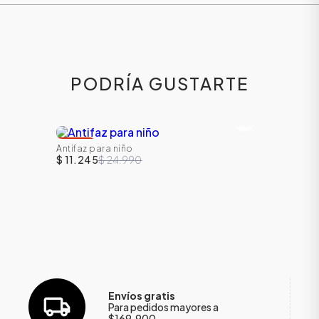
PODRÍA GUSTARTE
-
55
%
Antifaz para niño
$ 11.245
$ 24.990
ÁSICOS
ÁSICOS
ÁSICOS
ÁSICOS
Envíos gratis
Para pedidos mayores a
$169.900