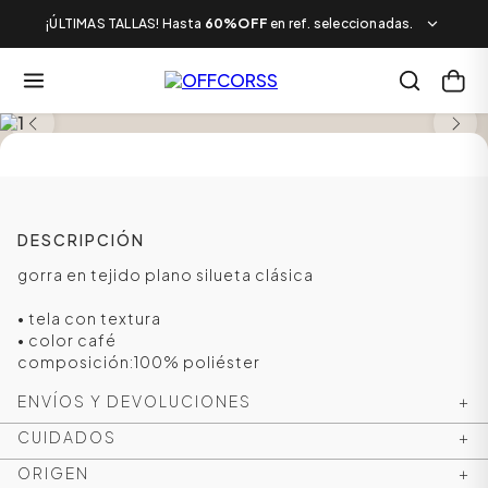
¡ÚLTIMAS TALLAS! Hasta
60%OFF
en ref. seleccionadas.
SALE
DESCRIPCIÓN
gorra en tejido plano silueta clásica
• tela con textura
• color café
composición:100% poliéster
ENVÍOS Y DEVOLUCIONES
+
CUIDADOS
+
ORIGEN
+