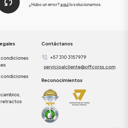
¿Hubo un error?
aquí
lo solucionamos.
legales
Contáctanos
+57 310 3157979
 condiciones
nes
servicioalcliente@offcorss.com
 condiciones
Reconocimientos
e cambios,
 retractos