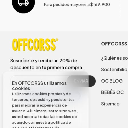
Para pedidos mayores a $169.900
OFFCORSS
¿Quiénes s
Suscríbete y recibe un 20% de
descuento en tu primera compra.
Sostenibili
OC BLOG
ENVIAR
En OFFCORSS utilizamos
cookies
BEBÉS OC
Utilizamos cookies propias y de
terceros, de sesión y persistentes
Sitemap
para mejorar la experiencia de
usuario. Al utilizar nuestro sitio web,
usted acepta todas las cookies de
acuerdo con nuestra política de