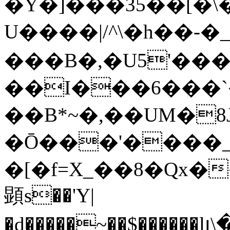
�Y�]���35��[�\��
U����|/^\�h��-�_
���B�,�U5'
���
��I���6���`
��B*~�,��UM�8
�Ō���'����_Z���
�[�f=X_��8�Qx��
顕s��'Y|
�d�����~��$������lլ\�ށmmJKkg̯�9�����>5~8����Q]i