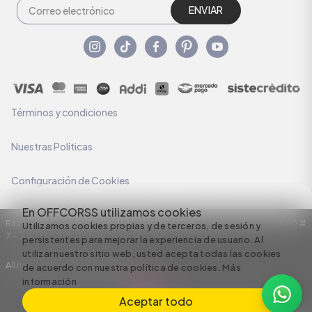
ENVIAR
Términos y condiciones
Nuestras Políticas
Configuración de Cookies
En OFFCORSS utilizamos cookies
Razón Social: C.I HERMECO S.A. NIT: 890924167-6 Dirección: Carrera 50 #
Utilizamos cookies propias y de terceros, de sesión y
7 – 35
persistentes para mejorar la experiencia de usuario. Al
utilizar nuestro sitio web, usted acepta todas las cookies
All rights reserved empowered by
de acuerdo con nuestra política de cookies.
Más
información
Aceptar todo