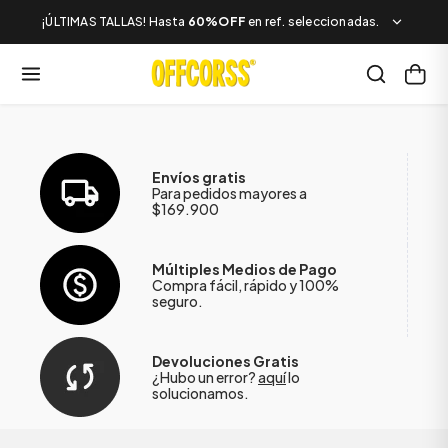
¡ÚLTIMAS TALLAS! Hasta
60%OFF
en ref. seleccionadas.
Envíos gratis
Para pedidos mayores a
$169.900
Múltiples Medios de Pago
Compra fácil, rápido y 100%
seguro.
Devoluciones Gratis
¿Hubo un error?
aquí
lo
solucionamos.