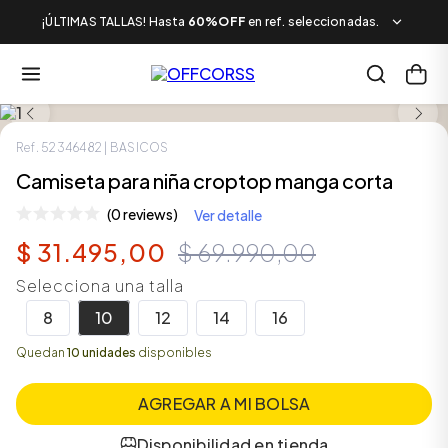
¡ÚLTIMAS TALLAS! Hasta
60%OFF
en ref. seleccionadas.
SALE
Ref.
52346482
| BASICOS
Camiseta para niña croptop manga corta
(0 reviews)
Ver detalle
$
31
.
495
,
00
$
69
.
990
,
00
Selecciona una talla
8
10
12
14
16
Quedan
10 unidades
disponibles
AGREGAR A MI BOLSA
Disponibilidad en tienda