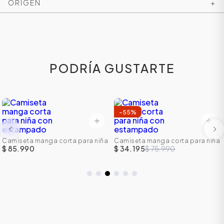
ORIGEN
+
PODRÍA GUSTARTE
-
55
%
Camiseta manga corta para niña
Camiseta manga corta para niña
con estampado
con estampado
$ 85.990
$ 34.195
$ 75.990