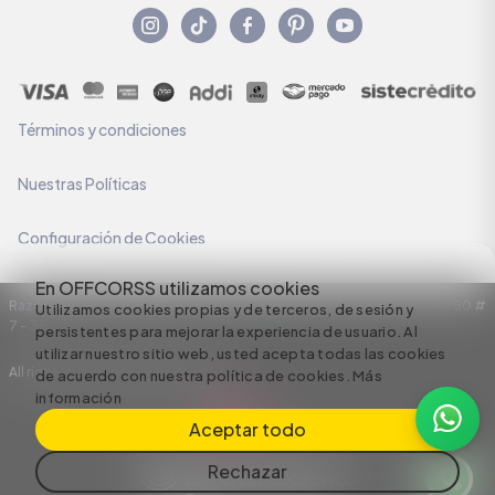
Términos y condiciones
Nuestras Políticas
Configuración de Cookies
En OFFCORSS utilizamos cookies
Razón Social: C.I HERMECO S.A. NIT: 890924167-6 Dirección: Carrera 50 #
Utilizamos cookies propias y de terceros, de sesión y
7 – 35
persistentes para mejorar la experiencia de usuario. Al
utilizar nuestro sitio web, usted acepta todas las cookies
All rights reserved empowered by
de acuerdo con nuestra política de cookies.
Más
información
Aceptar todo
Rechazar