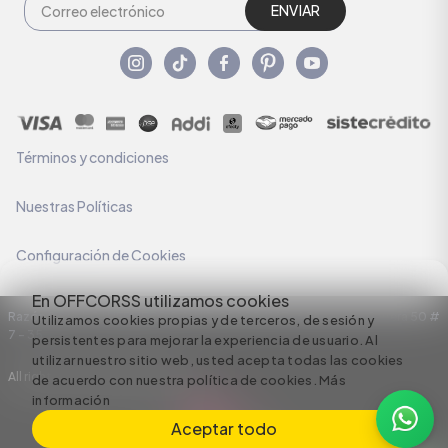
ENVIAR
Términos y condiciones
Nuestras Políticas
Configuración de Cookies
En OFFCORSS utilizamos cookies
Razón Social: C.I HERMECO S.A. NIT: 890924167-6 Dirección: Carrera 50 #
Utilizamos cookies propias y de terceros, de sesión y
7 – 35
persistentes para mejorar la experiencia de usuario. Al
utilizar nuestro sitio web, usted acepta todas las cookies
All rights reserved empowered by
de acuerdo con nuestra política de cookies.
Más
información
Aceptar todo